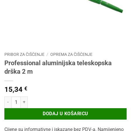
PRIBOR ZA ČIŠĆENJE
/
OPREMA ZA ČIŠĆENJE
Professional aluminijska teleskopska
drška 2 m
15,34
€
Professional aluminijska teleskopska drška 2 m količina
DODAJ U KOŠARICU
Cijene su informativne i iskazane bez PDV‑a. Namijenjeno