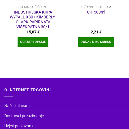
OPREMA ZA ČIŠĆENJE
KUĆANSKI PROGRAM
INDUSTRIJSKA KRPA
CIF 500ml
WYPALL X80+ KIMBERLY-
CLARK PAPIRNATA
VIŠEKRATNA 30/1
15,87
€
2,21
€
ODABERI OPCIJE
DODAJ U KOŠARICU
Ovaj
proizvod
ima
više
varijanti.
Opcije
se
O INTERNET TRGOVINI
mogu
odabrati
na
Načini plaćanja
stranici
Dostava i preuzimanje
proizvoda
Uvjeti poslovanja