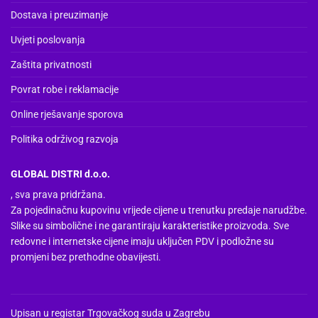
stranici
Dostava i preuzimanje
proizvoda
Uvjeti poslovanja
Zaštita privatnosti
Povrat robe i reklamacije
Online rješavanje sporova
Politika održivog razvoja
GLOBAL DISTRI d.o.o.
, sva prava pridržana.
Za pojedinačnu kupovinu vrijede cijene u trenutku predaje narudžbe.
Slike su simbolične i ne garantiraju karakteristike proizvoda. Sve
redovne i internetske cijene imaju uključen PDV i podložne su
promjeni bez prethodne obavijesti.
Upisan u registar Trgovačkog suda u Zagrebu