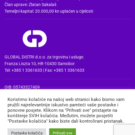
Član uprave: Zlatan Sakalaš
Temeljni kapital: 20.000,00 kn uplaćen u cijelosti
GLOBAL DISTRI d.o.o. za trgovinu i usluge.
Franza Liszta 10, HR-10430 Samobor
Tel: +385 1 3361633 | Fax: +385 1 3361633
OIB: 05743327409
MBS: 080857515 | MB: 04074475
Koristimo kolačiće na našoj web stranici kako bismo vam
PDV Id: HR05743327409
pružili najrelevantnije iskustvo pamteći vaše postavke i
IBAN: HR3724020061100668741
ponovne posjete. Klikom na "Prihvati sve" pristajete na
Erste&Steiermaerkische bank d.d. Zagreb
korištenje SVIH kolačića. Međutim, možete posjetiti
"Postavke kolačića" kako biste dali kontrolirani pristanak.
MEDIA
TRGOVINA
KOŠARICA
MOJ RAČUN
Postavke kolačića
Prihvati sve