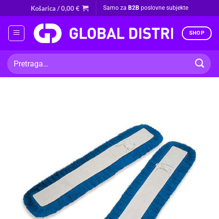
Skip
Košarica /
0,00
€
Samo za
B2B
poslovne subjekte
to
content
SHOP
Pretraži: