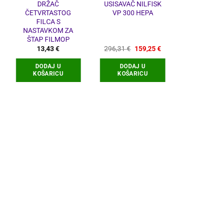
DRŽAČ
USISAVAČ NILFISK
GURAČ
ČETVRTASTOG
VP 300 HEPA
FILMOP 
FILCA S
GUMA 3
NASTAVKOM ZA
ŠTAP FILMOP
utna
Izvorna
Trenutna
13,43
€
296,31
€
159,25
€
11,42
€
–
a
cijena
cijena
bila
je:
DODAJ U
DODAJ U
ODABERI
€.
je:
159,25 €.
KOŠARICU
KOŠARICU
296,31 €.
O
p
v
v
O
s
o
s
p