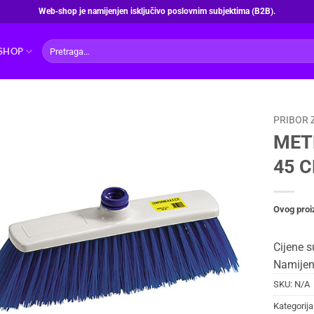
Web‑shop je namijenjen isključivo poslovnim subjektima (B2B).
Pretraži:
SHOP
PRIBOR 
MET
45 
Ovog proi
Cijene s
Namijen
SKU:
N/A
Kategorija