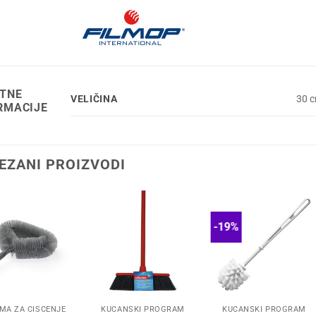
TNE
VELIČINA
30 c
RMACIJE
EZANI PROIZVODI
-19%
MA ZA ČIŠĆENJE
KUĆANSKI PROGRAM
KUĆANSKI PROGRAM