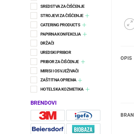
SREDSTVA ZA ČIŠĆENJE
STROJEVI ZA ČIŠĆENJE
CATERING PRODUCTS
PAPIRNA KONFEKCIJA
DRŽAČI
UREDSKI PRIBOR
OPIS
PRIBOR ZA ČIŠĆENJE
MIRISI I OSVJEŽIVAČI
ZAŠTITNA OPREMA
HOTELSKA KOZMETIKA
BRENDOVI
BRAN