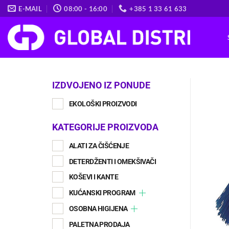
Skip
E-MAIL
08:00 - 16:00
+385 1 33 61 633
to
content
IZDVOJENO IZ PONUDE
EKOLOŠKI PROIZVODI
KATEGORIJE PROIZVODA
ALATI ZA ČIŠĆENJE
DETERDŽENTI I OMEKŠIVAČI
KOŠEVI I KANTE
KUĆANSKI PROGRAM
OSOBNA HIGIJENA
PALETNA PRODAJA