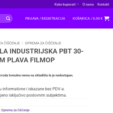
Kako kupovati
O nama
Kontakt
PRIJAVA / REGISTRACIJA
KOŠARICA /
0,00
€
ZA ČIŠĆENJE
/
OPREMA ZA ČIŠĆENJE
LA INDUSTRIJSKA PBT 30-
CM PLAVA FILMOP
zvoda trenutno nema na skladištu te je nedostupan.
u informativne i iskazane bez PDV‑a.
jeno isključivo poslovnim subjektima.
:
Oprema za čišćenje