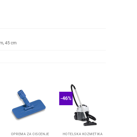
m, 45 cm
-46%
OPREMA ZA ČIŠĆENJE
HOTELSKA KOZMETIKA
OPREMA ZA