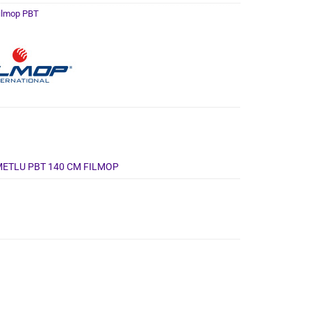
ilmop PBT
METLU PBT 140 CM FILMOP