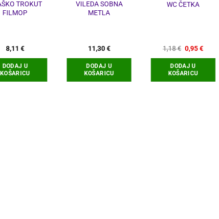
AŠKO TROKUT
VILEDA SOBNA
WC ČETKA
FILMOP
METLA
Izvorna
Tren
8,11
€
11,30
€
1,18
€
0,95
€
cijena
cijen
bila
je:
DODAJ U
DODAJ U
DODAJ U
je:
0,95 
KOŠARICU
KOŠARICU
KOŠARICU
1,18 €.