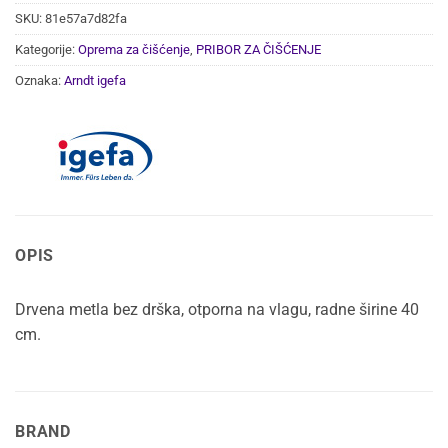
SKU:
81e57a7d82fa
Kategorije:
Oprema za čišćenje
,
PRIBOR ZA ČIŠĆENJE
Oznaka:
Arndt igefa
OPIS
Drvena metla bez drška, otporna na vlagu, radne širine 40
cm.
BRAND