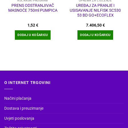
KUĆANSKI PROGRAM
OPREMA ZA ČIŠĆENJE
PRENS ODSTRANJIVAČ
UREĐAJ ZA PRANJE I
MASNOĆE 750ml PUMPICA
USISAVANJE NILFISK SC530
53 BD GO+ECOFLEX
1,52
€
7.406,50
€
DODAJ U KOŠARICU
DODAJ U KOŠARICU
O INTERNET TRGOVINI
Načini plaćanja
Dostava i preuzimanje
Uvjeti poslovanja