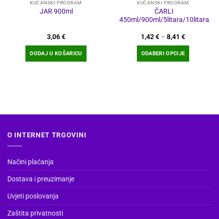
KUĆANSKI PROGRAM
KUĆANSKI PROGRAM
ČARLI
JAR 900ml
450ml/900ml/5litara/10litara
Raspon
3,06
€
1,42
€
–
8,41
€
cijena:
od
DODAJ U KOŠARICU
ODABERI OPCIJE
1,42 €
do
Ovaj
8,41 €
proizvod
ima
više
varijanti.
Opcije
se
O INTERNET TRGOVINI
mogu
odabrati
na
Načini plaćanja
stranici
Dostava i preuzimanje
proizvoda
Uvjeti poslovanja
Zaštita privatnosti