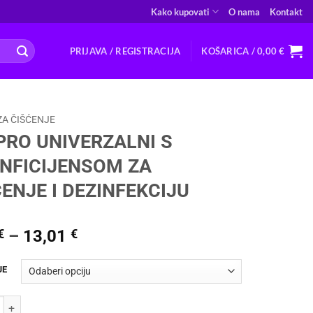
Kako kupovati
O nama
Kontakt
PRIJAVA / REGISTRACIJA
KOŠARICA /
0,00
€
ZA ČIŠĆENJE
PRO UNIVERZALNI S
INFICIJENSOM ZA
ENJE I DEZINFEKCIJU
Raspon
€
–
13,01
€
cijena:
od
JE
3,50 €
do
NIVERZALNI S DEZINFICIJENSOM ZA ČIŠĆENJE I DEZINFEKCIJU koli