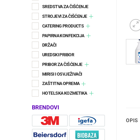
SREDSTVA ZA ČIŠĆENJE
STROJEVI ZA ČIŠĆENJE
CATERING PRODUCTS
PAPIRNA KONFEKCIJA
DRŽAČI
UREDSKI PRIBOR
PRIBOR ZA ČIŠĆENJE
MIRISI I OSVJEŽIVAČI
ZAŠTITNA OPREMA
HOTELSKA KOZMETIKA
BRENDOVI
OPIS