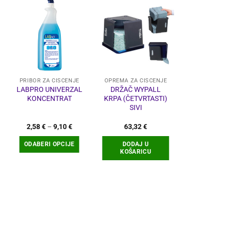
PRIBOR ZA ČIŠĆENJE
OPREMA ZA ČIŠĆENJE
KUĆANSKI
LABPRO UNIVERZAL
DRŽAČ WYPALL
PRE
KONCENTRAT
KRPA (ČETVRTASTI)
ODSTRA
SIVI
MASNOĆE
PUMP
Raspon
2,58
€
–
9,10
€
63,32
€
1,5
cijena:
od
ODABERI OPCIJE
DODAJ U
DODA
2,58 €
KOŠARICU
KOŠA
do
9,10 €
Ovaj
proizvod
ima
više
varijanti.
Opcije