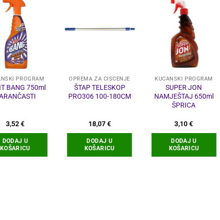
ANSKI PROGRAM
OPREMA ZA ČIŠĆENJE
KUĆANSKI PROGRAM
IT BANG 750ml
ŠTAP TELESKOP
SUPER JON
ARANČASTI
PRO306 100-180CM
NAMJEŠTAJ 650ml
ŠPRICA
3,52
€
18,07
€
3,10
€
DODAJ U
DODAJ U
DODAJ U
KOŠARICU
KOŠARICU
KOŠARICU