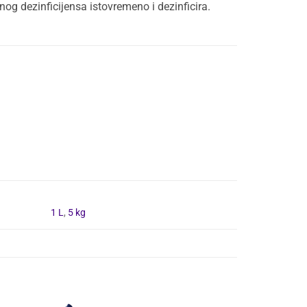
g dezinficijensa istovremeno i dezinficira.
1 L
,
5 kg