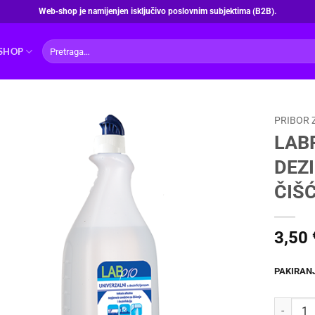
Web‑shop je namijenjen isključivo poslovnim subjektima (B2B).
Pretraži:
SHOP
PRIBOR 
LAB
DEZ
ČIŠĆ
3,50
PAKIRAN
LABPRO U