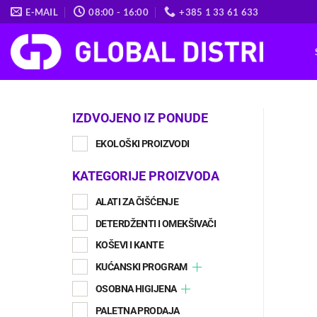
Skip
E-MAIL
08:00 - 16:00
+385 1 33 61 633
to
content
IZDVOJENO IZ PONUDE
EKOLOŠKI PROIZVODI
KATEGORIJE PROIZVODA
ALATI ZA ČIŠĆENJE
DETERDŽENTI I OMEKŠIVAČI
KOŠEVI I KANTE
KUĆANSKI PROGRAM
OSOBNA HIGIJENA
PALETNA PRODAJA