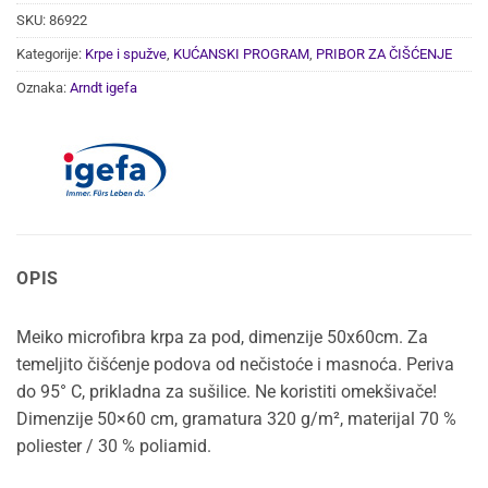
SKU:
86922
Kategorije:
Krpe i spužve
,
KUĆANSKI PROGRAM
,
PRIBOR ZA ČIŠĆENJE
Oznaka:
Arndt igefa
OPIS
Meiko microfibra krpa za pod, dimenzije 50x60cm. Za
temeljito čišćenje podova od nečistoće i masnoća. Periva
do 95° C, prikladna za sušilice. Ne koristiti omekšivače!
Dimenzije 50×60 cm, gramatura 320 g/m², materijal 70 %
poliester / 30 % poliamid.