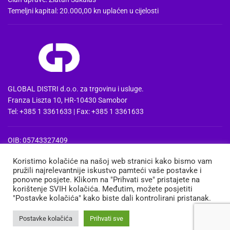
Temeljni kapital: 20.000,00 kn uplaćen u cijelosti
GLOBAL DISTRI d.o.o. za trgovinu i usluge.
Franza Liszta 10, HR-10430 Samobor
Tel: +385 1 3361633 | Fax: +385 1 3361633
OIB: 05743327409
MBS: 080857515 | MB: 04074475
Koristimo kolačiće na našoj web stranici kako bismo vam
PDV Id: HR05743327409
pružili najrelevantnije iskustvo pamteći vaše postavke i
IBAN: HR3724020061100668741
ponovne posjete. Klikom na "Prihvati sve" pristajete na
Erste&Steiermaerkische bank d.d. Zagreb
korištenje SVIH kolačića. Međutim, možete posjetiti
"Postavke kolačića" kako biste dali kontrolirani pristanak.
MEDIA
TRGOVINA
KOŠARICA
MOJ RAČUN
Postavke kolačića
Prihvati sve
Copyright 2013-2026 ©
Global Distri d.o.o.