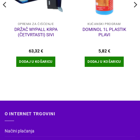
OPREMA ZA ČIŠĆENJE
KUĆANSKI PROGRAM
DRŽAČ WYPALL KRPA
DOMINOL 1L PLASTIK
(ČETVRTASTI) SIVI
PLAVI
63,32
€
5,82
€
DODAJ U KOŠARICU
DODAJ U KOŠARICU
O INTERNET TRGOVINI
Načini plaćanja