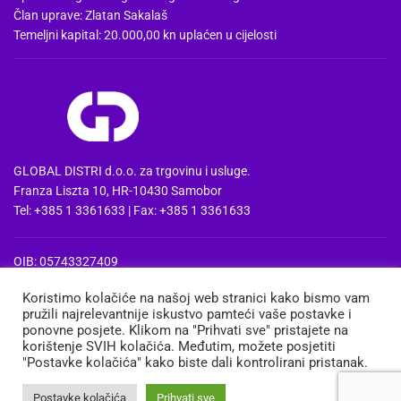
Član uprave: Zlatan Sakalaš
Temeljni kapital: 20.000,00 kn uplaćen u cijelosti
GLOBAL DISTRI d.o.o. za trgovinu i usluge.
Franza Liszta 10, HR-10430 Samobor
Tel: +385 1 3361633 | Fax: +385 1 3361633
OIB: 05743327409
MBS: 080857515 | MB: 04074475
Koristimo kolačiće na našoj web stranici kako bismo vam
PDV Id: HR05743327409
pružili najrelevantnije iskustvo pamteći vaše postavke i
IBAN: HR3724020061100668741
ponovne posjete. Klikom na "Prihvati sve" pristajete na
Erste&Steiermaerkische bank d.d. Zagreb
korištenje SVIH kolačića. Međutim, možete posjetiti
"Postavke kolačića" kako biste dali kontrolirani pristanak.
MEDIA
TRGOVINA
KOŠARICA
MOJ RAČUN
Postavke kolačića
Prihvati sve