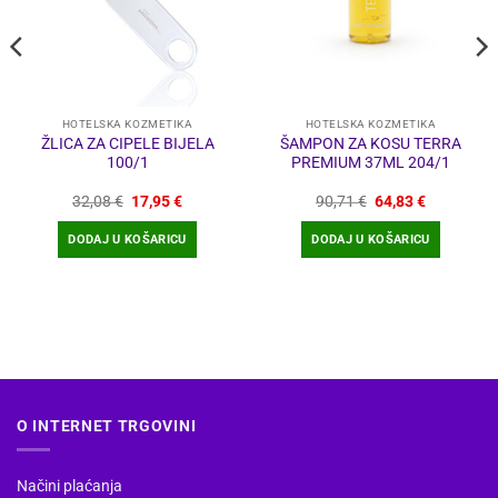
HOTELSKA KOZMETIKA
HOTELSKA KOZMETIKA
ŽLICA ZA CIPELE BIJELA
ŠAMPON ZA KOSU TERRA
100/1
PREMIUM 37ML 204/1
Izvorna
Trenutna
Izvorna
Trenutna
32,08
€
17,95
€
90,71
€
64,83
€
cijena
cijena
cijena
cijena
bila
je:
bila
je:
DODAJ U KOŠARICU
DODAJ U KOŠARICU
je:
17,95 €.
je:
64,83 €.
32,08 €.
90,71 €.
O INTERNET TRGOVINI
Načini plaćanja