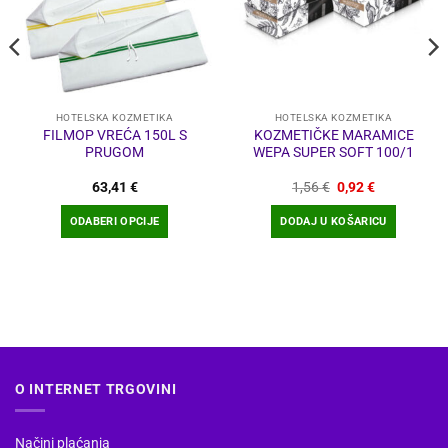
HOTELSKA KOZMETIKA
HOTELSKA KOZMETIKA
FILMOP VREĆA 150L S
KOZMETIČKE MARAMICE
PRUGOM
WEPA SUPER SOFT 100/1
a
Izvorna
Trenutna
63,41
€
1,56
€
0,92
€
cijena
cijena
bila
je:
ODABERI OPCIJE
DODAJ U KOŠARICU
je:
0,92 €.
1,56 €.
Ovaj
proizvod
ima
više
varijanti.
Opcije
se
O INTERNET TRGOVINI
mogu
odabrati
na
Načini plaćanja