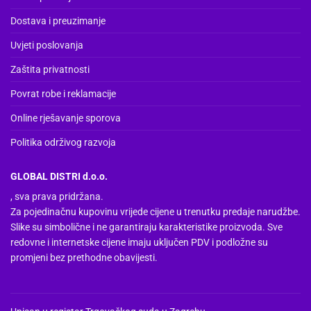
stranici
Dostava i preuzimanje
proizvoda
Uvjeti poslovanja
Zaštita privatnosti
Povrat robe i reklamacije
Online rješavanje sporova
Politika održivog razvoja
GLOBAL DISTRI d.o.o.
, sva prava pridržana.
Za pojedinačnu kupovinu vrijede cijene u trenutku predaje narudžbe.
Slike su simbolične i ne garantiraju karakteristike proizvoda. Sve
redovne i internetske cijene imaju uključen PDV i podložne su
promjeni bez prethodne obavijesti.