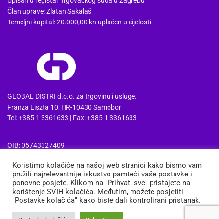
Upisan u registar Trgovačkog suda u Zagrebu
Član uprave: Zlatan Sakalaš
Temeljni kapital: 20.000,00 kn uplaćen u cijelosti
GLOBAL DISTRI d.o.o. za trgovinu i usluge.
Franza Liszta 10, HR-10430 Samobor
Tel: +385 1 3361633 | Fax: +385 1 3361633
OIB: 05743327409
MBS: 080857515 | MB: 04074475
Koristimo kolačiće na našoj web stranici kako bismo vam
PDV Id: HR05743327409
pružili najrelevantnije iskustvo pamteći vaše postavke i
IBAN: HR3724020061100668741
ponovne posjete. Klikom na "Prihvati sve" pristajete na
Erste&Steiermaerkische bank d.d. Zagreb
korištenje SVIH kolačića. Međutim, možete posjetiti
"Postavke kolačića" kako biste dali kontrolirani pristanak.
MEDIA
TRGOVINA
KOŠARICA
MOJ RAČUN