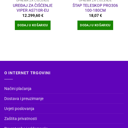
OPREMA ZA ČIŠĆENJE
OPREMA ZA ČIŠĆENJE
UREĐAJ ZA ČIŠĆENJE
ŠTAP TELESKOP PRO306
VIPER AS710R-EU
100-180CM
12.299,60
€
18,07
€
DODAJ U KOŠARICU
DODAJ U KOŠARICU
O INTERNET TRGOVINI
Načini plaćanja
Dostava i preuzimanje
Uvjeti poslovanja
Zaštita privatnosti