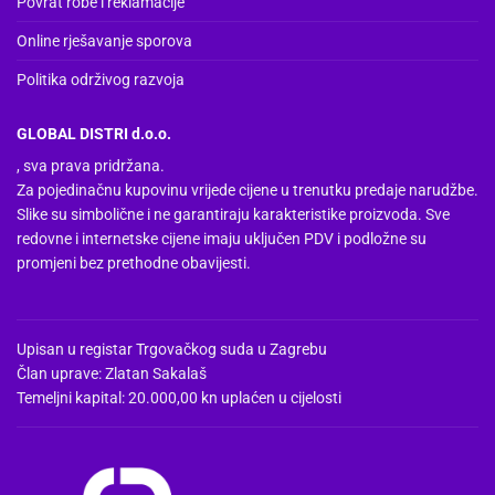
Povrat robe i reklamacije
Online rješavanje sporova
Politika održivog razvoja
GLOBAL DISTRI d.o.o.
, sva prava pridržana.
Za pojedinačnu kupovinu vrijede cijene u trenutku predaje narudžbe.
Slike su simbolične i ne garantiraju karakteristike proizvoda. Sve
redovne i internetske cijene imaju uključen PDV i podložne su
promjeni bez prethodne obavijesti.
Upisan u registar Trgovačkog suda u Zagrebu
Član uprave: Zlatan Sakalaš
Temeljni kapital: 20.000,00 kn uplaćen u cijelosti