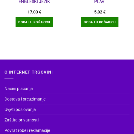
ENGLESKI JEZIK
PLAVI
17,03
€
5,82
€
DODAJ U KOŠARICU
DODAJ U KOŠARICU
O INTERNET TRGOVINI
Načini plaćanja
Dostava i preuzimanje
Uvjeti poslovanja
Zaštita privatnosti
Povrat robe i reklamacije