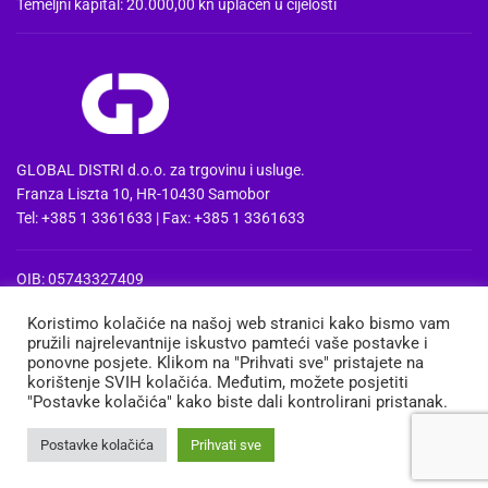
Temeljni kapital: 20.000,00 kn uplaćen u cijelosti
GLOBAL DISTRI d.o.o. za trgovinu i usluge.
Franza Liszta 10, HR-10430 Samobor
Tel: +385 1 3361633 | Fax: +385 1 3361633
OIB: 05743327409
MBS: 080857515 | MB: 04074475
Koristimo kolačiće na našoj web stranici kako bismo vam
PDV Id: HR05743327409
pružili najrelevantnije iskustvo pamteći vaše postavke i
IBAN: HR3724020061100668741
ponovne posjete. Klikom na "Prihvati sve" pristajete na
Erste&Steiermaerkische bank d.d. Zagreb
korištenje SVIH kolačića. Međutim, možete posjetiti
"Postavke kolačića" kako biste dali kontrolirani pristanak.
MEDIA
TRGOVINA
KOŠARICA
MOJ RAČUN
Postavke kolačića
Prihvati sve
Copyright 2013-2026 ©
Global Distri d.o.o.