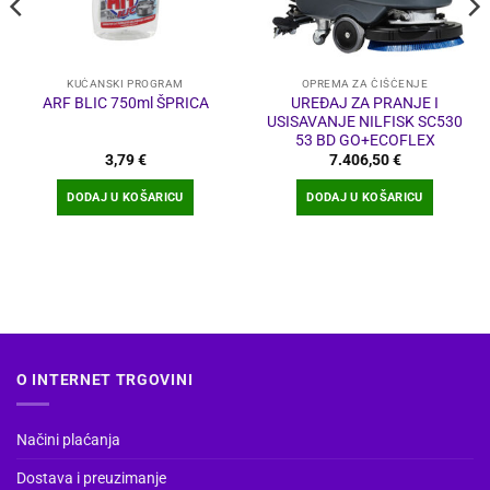
KUĆANSKI PROGRAM
OPREMA ZA ČIŠĆENJE
UREĐAJ ZA PRANJE I
ARF BLIC 750ml ŠPRICA
USISAVANJE NILFISK SC530
53 BD GO+ECOFLEX
3,79
€
7.406,50
€
DODAJ U KOŠARICU
DODAJ U KOŠARICU
O INTERNET TRGOVINI
Načini plaćanja
Dostava i preuzimanje