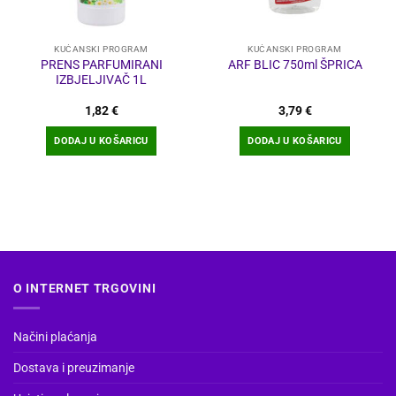
KUĆANSKI PROGRAM
KUĆANSKI PROGRAM
PRENS PARFUMIRANI
ARF BLIC 750ml ŠPRICA
IZBJELJIVAČ 1L
1,82
€
3,79
€
DODAJ U KOŠARICU
DODAJ U KOŠARICU
O INTERNET TRGOVINI
Načini plaćanja
Dostava i preuzimanje