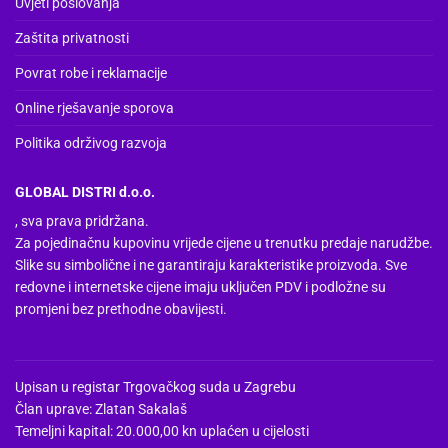
Uvjeti poslovanja
Zaštita privatnosti
Povrat robe i reklamacije
Online rješavanje sporova
Politika održivog razvoja
GLOBAL DISTRI d.o.o.
, sva prava pridržana.
Za pojedinačnu kupovinu vrijede cijene u trenutku predaje narudžbe.
Slike su simbolične i ne garantiraju karakteristike proizvoda. Sve
redovne i internetske cijene imaju uključen PDV i podložne su
promjeni bez prethodne obavijesti.
Upisan u registar Trgovačkog suda u Zagrebu
Član uprave: Zlatan Sakalaš
Temeljni kapital: 20.000,00 kn uplaćen u cijelosti