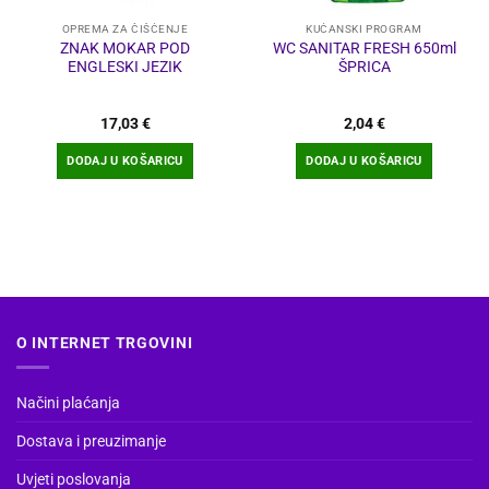
OPREMA ZA ČIŠĆENJE
KUĆANSKI PROGRAM
ZNAK MOKAR POD
WC SANITAR FRESH 650ml
ENGLESKI JEZIK
ŠPRICA
17,03
€
2,04
€
DODAJ U KOŠARICU
DODAJ U KOŠARICU
O INTERNET TRGOVINI
Načini plaćanja
Dostava i preuzimanje
Uvjeti poslovanja