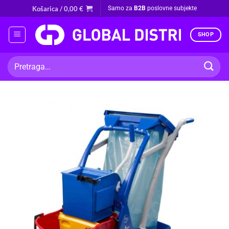
Skip
Košarica /
0,00
€
Samo za
B2B
poslovne subjekte
to
content
SHOP
Pretraži: