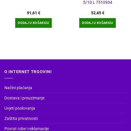
5/10 L 7510934
91,61
€
52,45
€
DODAJ U KOŠARICU
DODAJ U KOŠARICU
O INTERNET TRGOVINI
Načini plaćanja
Dostava i preuzimanje
Uvjeti poslovanja
Zaštita privatnosti
Povrat robe i reklamacije