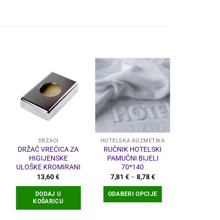
-17%
DRŽAČI
HOTELSKA KOZMETIKA
HOTELSKA 
DRŽAČ VREĆICA ZA
RUČNIK HOTELSKI
VREĆICA 
HIGIJENSKE
PAMUČNI BIJELI
CELOFAN
ULOŠKE KROMIRANI
70*140
Raspon
13,60
€
7,81
€
–
8,78
€
45,88
€
cijena:
od
DODAJ U
ODABERI OPCIJE
DODA
7,81 €
KOŠARICU
KOŠA
do
8,78 €
Ovaj