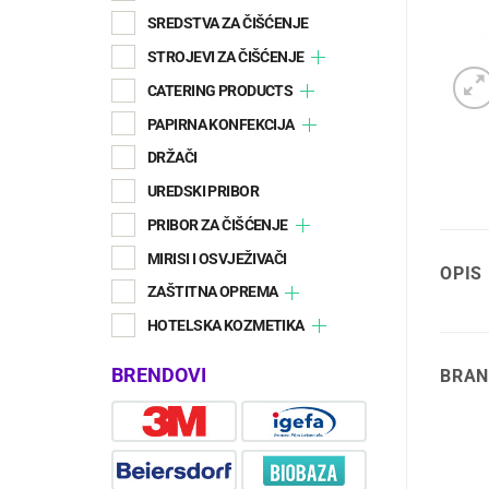
SREDSTVA ZA ČIŠĆENJE
STROJEVI ZA ČIŠĆENJE
CATERING PRODUCTS
PAPIRNA KONFEKCIJA
DRŽAČI
UREDSKI PRIBOR
PRIBOR ZA ČIŠĆENJE
MIRISI I OSVJEŽIVAČI
OPIS
ZAŠTITNA OPREMA
HOTELSKA KOZMETIKA
BRENDOVI
BRAN