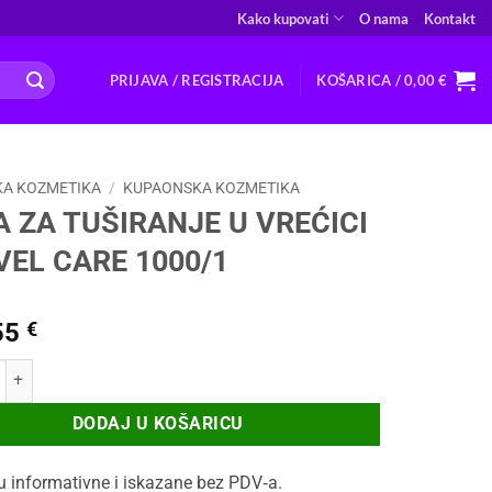
Kako kupovati
O nama
Kontakt
PRIJAVA / REGISTRACIJA
KOŠARICA /
0,00
€
A KOZMETIKA
/
KUPAONSKA KOZMETIKA
 ZA TUŠIRANJE U VREĆICI
VEL CARE 1000/1
55
€
TUŠIRANJE U VREĆICI TRAVEL CARE 1000/1 količina
DODAJ U KOŠARICU
u informativne i iskazane bez PDV‑a.