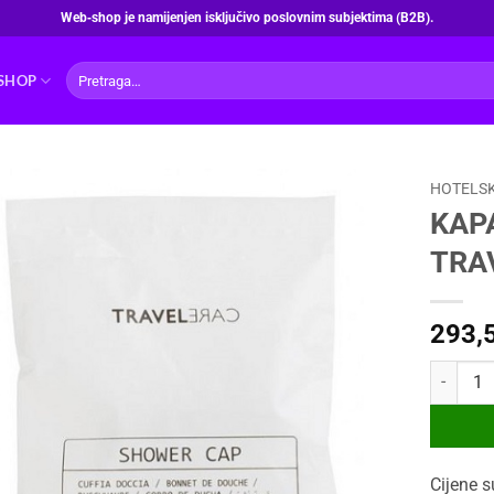
Web‑shop je namijenjen isključivo poslovnim subjektima (B2B).
Pretraži:
SHOP
HOTELSK
KAPA
TRA
293,
KAPA ZA 
Cijene s