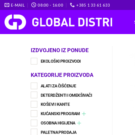
Skip
E-MAIL
08:00 - 16:00
+385 1 33 61 633
to
content
IZDVOJENO IZ PONUDE
EKOLOŠKI PROIZVODI
KATEGORIJE PROIZVODA
ALATI ZA ČIŠĆENJE
DETERDŽENTI I OMEKŠIVAČI
KOŠEVI I KANTE
KUĆANSKI PROGRAM
OSOBNA HIGIJENA
PALETNA PRODAJA