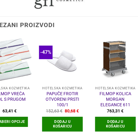
EZANI PROIZVODI
-47%
LSKA KOZMETIKA
HOTELSKA KOZMETIKA
HOTELSKA KOZMETIKA
LMOP VREĆA
PAPUČE FROTIR
FILMOP KOLICA
0L S PRUGOM
OTVORENI PRSTI
MORGAN
100/1
ELEGANCE 611
Izvorna
Trenutna
63,41
€
152,63
€
80,68
€
763,31
€
cijena
cijena
bila
je:
ABERI OPCIJE
DODAJ U
DODAJ U
je:
80,68 €.
KOŠARICU
KOŠARICU
152,63 €.
Ovaj