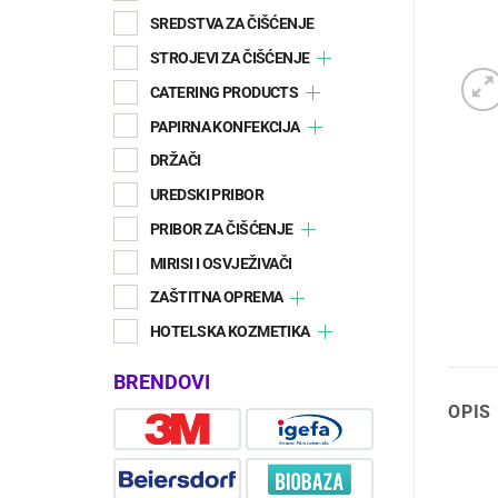
SREDSTVA ZA ČIŠĆENJE
STROJEVI ZA ČIŠĆENJE
CATERING PRODUCTS
PAPIRNA KONFEKCIJA
DRŽAČI
UREDSKI PRIBOR
PRIBOR ZA ČIŠĆENJE
MIRISI I OSVJEŽIVAČI
ZAŠTITNA OPREMA
HOTELSKA KOZMETIKA
BRENDOVI
OPIS