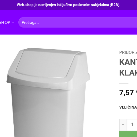
Web‑shop je namijenjen isključivo poslovnim subjektima (B2B).
Pretraži:
SHOP
PRIBOR 
KANT
KLA
7,57
VELIČINA
KANTA ZA