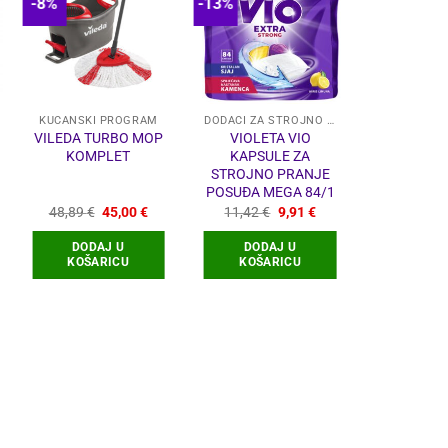
-8%
-13%
KUĆANSKI PROGRAM
DODACI ZA STROJNO PRANJE
OPREMA ZA
VILEDA TURBO MOP
VIOLETA VIO
DRŽAČ 
KOMPLET
KAPSULE ZA
KRPA (ČET
STROJNO PRANJE
SI
POSUĐA MEGA 84/1
Izvorna
Trenutna
Izvorna
Trenutna
48,89
€
45,00
€
11,42
€
9,91
€
63,
cijena
cijena
cijena
cijena
bila
je:
bila
je:
DODAJ U
DODAJ U
DODA
je:
45,00 €.
je:
9,91 €.
KOŠARICU
KOŠARICU
KOŠA
48,89 €.
11,42 €.