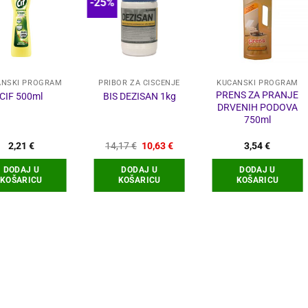
-25%
ANSKI PROGRAM
PRIBOR ZA ČIŠĆENJE
KUĆANSKI PROGRAM
PRENS ZA PRANJE
CIF 500ml
BIS DEZISAN 1kg
DRVENIH PODOVA
750ml
Izvorna
Trenutna
2,21
€
14,17
€
10,63
€
3,54
€
cijena
cijena
bila
je:
DODAJ U
DODAJ U
DODAJ U
je:
10,63 €.
KOŠARICU
KOŠARICU
KOŠARICU
14,17 €.