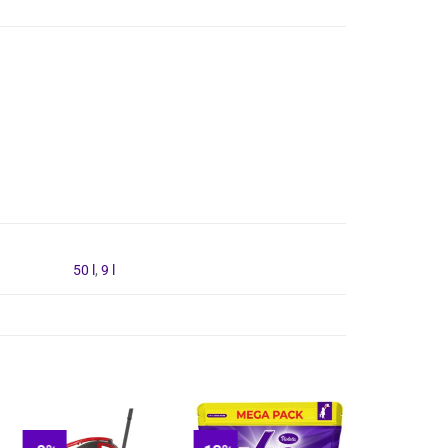
50 l
,
9 l