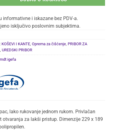
u informativne i iskazane bez PDV‑a.
jeno isključivo poslovnim subjektima.
:
KOŠEVI I KANTE
,
Oprema za čišćenje
,
PRIBOR ZA
,
UREDSKI PRIBOR
rndt igefa
lopac, lako rukovanje jednom rukom. Privlačan
ut otvaranja za lakši pristup. Dimenzije 229 x 189
polipropilen.