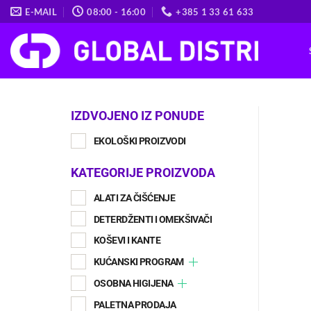
Skip
E-MAIL
08:00 - 16:00
+385 1 33 61 633
to
content
IZDVOJENO IZ PONUDE
EKOLOŠKI PROIZVODI
KATEGORIJE PROIZVODA
ALATI ZA ČIŠĆENJE
DETERDŽENTI I OMEKŠIVAČI
KOŠEVI I KANTE
KUĆANSKI PROGRAM
OSOBNA HIGIJENA
PALETNA PRODAJA