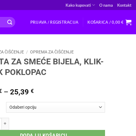
Kako kupovati
O nama
Kontakt
PRIJAVA / REGISTRACIJA
KOŠARICA /
0,00
€
ZA ČIŠĆENJE
/
OPREMA ZA ČIŠĆENJE
A ZA SMEĆE BIJELA, KLIK-
K POKLOPAC
Raspon
€
–
25,39
€
cijena:
od
7,57 €
do
 SMEĆE BIJELA, KLIK-KLAK POKLOPAC količina
25,39 €
DODAJ U KOŠARICU