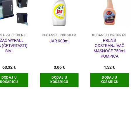
MA ZA ČIŠĆENJE
KUĆANSKI PROGRAM
KUĆANSKI PROGRAM
ŽAČ WYPALL
PRENS
JAR 900ml
 (ČETVRTASTI)
ODSTRANJIVAČ
SIVI
MASNOĆE 750ml
PUMPICA
63,32
€
3,06
€
1,52
€
DODAJ U
DODAJ U
DODAJ U
KOŠARICU
KOŠARICU
KOŠARICU