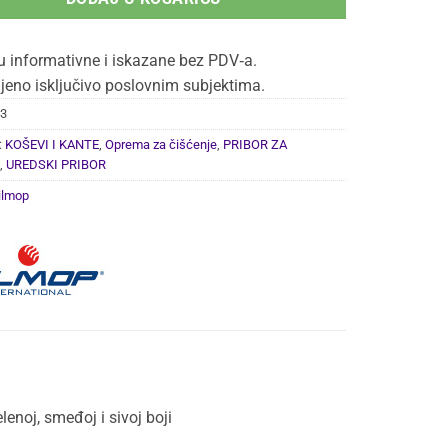
u informativne i iskazane bez PDV‑a.
jeno isključivo poslovnim subjektima.
3
:
KOŠEVI I KANTE
,
Oprema za čišćenje
,
PRIBOR ZA
,
UREDSKI PRIBOR
ilmop
lenoj, smeđoj i sivoj boji