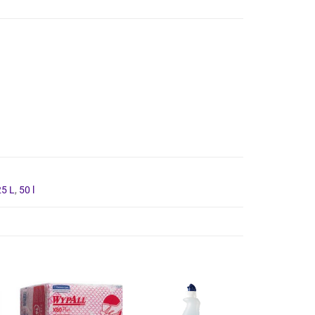
25 L
,
50 l