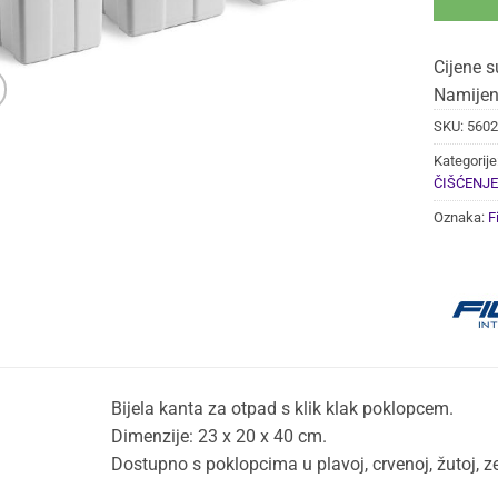
Cijene s
Namijen
SKU:
5602
Kategorije
ČIŠĆENJE
Oznaka:
F
Bijela kanta za otpad s klik klak poklopcem.
Dimenzije: 23 x 20 x 40 cm.
Dostupno s poklopcima u plavoj, crvenoj, žutoj, ze