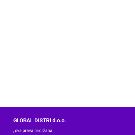
GLOBAL DISTRI d.o.o.
, sva prava pridržana.