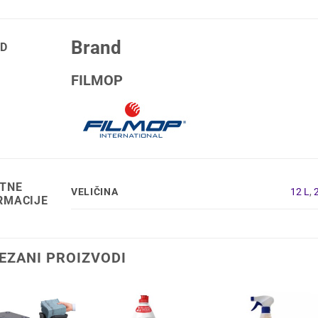
Brand
D
FILMOP
TNE
VELIČINA
12 L
,
RMACIJE
EZANI PROIZVODI