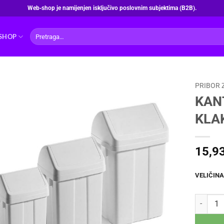
Web‑shop je namijenjen isključivo poslovnim subjektima (B2B).
Pretraži:
SHOP
PRIBOR 
KAN
KLA
15,9
VELIČINA
KANTA Z