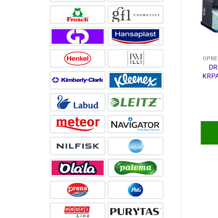
KUĆANSKI PROGRAM
OPREMA ZA ČIŠĆENJE
OPRE
PRENS ZA PRANJE
UREĐAJ ZA
DR
DRVENIH PODOVA
ČIŠĆENJE VIPER
KRPA
750ml
AS710R-EU
3,54
€
12.299,60
€
DODAJ U
DODAJ U
KOŠARICU
KOŠARICU