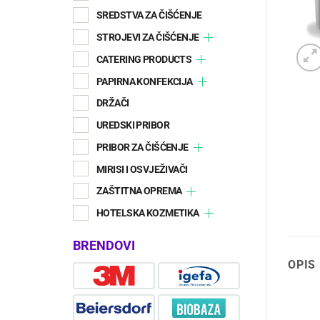
SREDSTVA ZA ČIŠĆENJE
STROJEVI ZA ČIŠĆENJE
CATERING PRODUCTS
PAPIRNA KONFEKCIJA
DRŽAČI
UREDSKI PRIBOR
PRIBOR ZA ČIŠĆENJE
MIRISI I OSVJEŽIVAČI
ZAŠTITNA OPREMA
HOTELSKA KOZMETIKA
BRENDOVI
OPIS