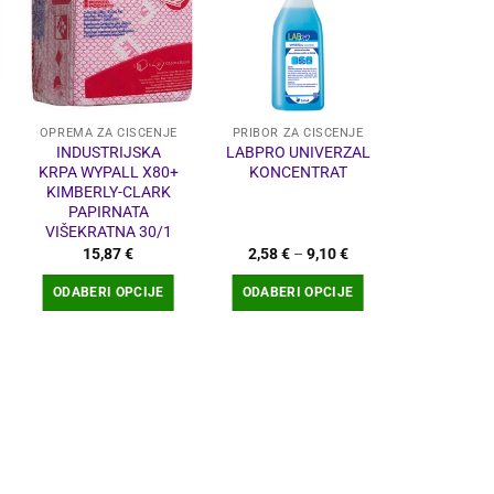
OPREMA ZA ČIŠĆENJE
PRIBOR ZA ČIŠĆENJE
PRIBOR ZA
INDUSTRIJSKA
LABPRO UNIVERZAL
PRENS 
KRPA WYPALL X80+
KONCENTRAT
SAPUN
KIMBERLY-CLARK
ORHIDE
PAPIRNATA
VIŠEKRATNA 30/1
Raspon
15,87
€
2,58
€
–
9,10
€
4,4
cijena:
od
ODABERI OPCIJE
ODABERI OPCIJE
DODA
2,58 €
KOŠA
do
9,10 €
Ovaj
Ovaj
proizvod
proizvod
ima
ima
više
više
varijanti.
varijanti.
Opcije
Opcije
se
se