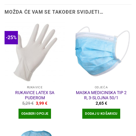
MOŽDA ĆE VAM SE TAKOĐER SVIDJETI…
-25%
RUKAVICE
ODJEĆA
RUKAVICE LATEX SA
MASKA MEDICINSKA TIP 2
PUDEROM
R, 3-SLOJNA 50/1
Izvorna
Trenutna
5,29
€
3,99
€
2,65
€
cijena
cijena
bila
je:
ODABERI OPCIJE
DODAJ U KOŠARICU
je:
3,99 €.
5,29 €.
Ovaj
proizvod
ima