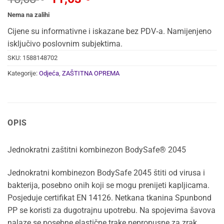
cijena
cijena
Nema na zalihi
bila
je:
Cijene su informativne i iskazane bez PDV‑a. Namijenjeno
je:
11,63 €.
isključivo poslovnim subjektima.
18,68 €.
SKU:
1588148702
Kategorije:
Odjeća
,
ZAŠTITNA OPREMA
OPIS
Jednokratni zaštitni kombinezon BodySafe® 2045
Jednokratni kombinezon BodySafe 2045 štiti od virusa i
bakterija, posebno onih koji se mogu prenijeti kapljicama.
Posjeduje certifikat EN 14126. Netkana tkanina Spunbond
PP se koristi za dugotrajnu upotrebu. Na spojevima šavova
nalaze se posebne elastične trake nepropusne za zrak,