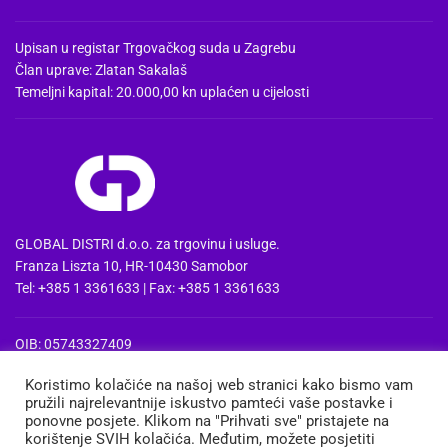
Upisan u registar Trgovačkog suda u Zagrebu
Član uprave: Zlatan Sakalaš
Temeljni kapital: 20.000,00 kn uplaćen u cijelosti
GLOBAL DISTRI d.o.o. za trgovinu i usluge.
Franza Liszta 10, HR-10430 Samobor
Tel: +385 1 3361633 | Fax: +385 1 3361633
OIB: 05743327409
MBS: 080857515 | MB: 04074475
Koristimo kolačiće na našoj web stranici kako bismo vam
PDV Id: HR05743327409
pružili najrelevantnije iskustvo pamteći vaše postavke i
IBAN: HR3724020061100668741
ponovne posjete. Klikom na "Prihvati sve" pristajete na
Erste&Steiermaerkische bank d.d. Zagreb
korištenje SVIH kolačića. Međutim, možete posjetiti