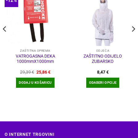
-12%
ZAŠTITNA OPREMA
ODJEĆA
VATROGASNA DEKA
ZAŠTITNO ODIJELO
1000mmX1000mm
ZUBARSKO
Izvorna
Trenutna
29,39
€
25,86
€
8,47
€
cijena
cijena
bila
je:
DODAJ U KOŠARICU
ODABERI OPCIJE
je:
25,86 €.
29,39 €.
Ovaj
proizvod
ima
više
varijanti.
Opcije
se
O INTERNET TRGOVINI
mogu