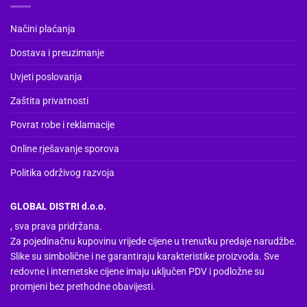
odabrati
na
Načini plaćanja
stranici
Dostava i preuzimanje
proizvoda
Uvjeti poslovanja
Zaštita privatnosti
Povrat robe i reklamacije
Online rješavanje sporova
Politika održivog razvoja
GLOBAL DISTRI d.o.o.
, sva prava pridržana.
Za pojedinačnu kupovinu vrijede cijene u trenutku predaje narudžbe.
Slike su simbolične i ne garantiraju karakteristike proizvoda. Sve
redovne i internetske cijene imaju uključen PDV i podložne su
promjeni bez prethodne obavijesti.