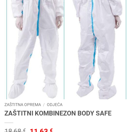
ZAŠTITNA OPREMA
/
ODJEĆA
ZAŠTITNI KOMBINEZON BODY SAFE
Izvorna
Trenutna
18,68
€
11,63
€