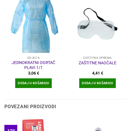
više
varijanti.
Opcije
se
mogu
odabrati
na
stranici
proizvoda
ODJEĆA
ZAŠTITNA OPREMA
JEDNOKRATNI OGRTAČ
ZAŠTITNE NAOČALE
PLAVI 1/1
3,06
€
4,41
€
DODAJ U KOŠARICU
DODAJ U KOŠARICU
POVEZANI PROIZVODI