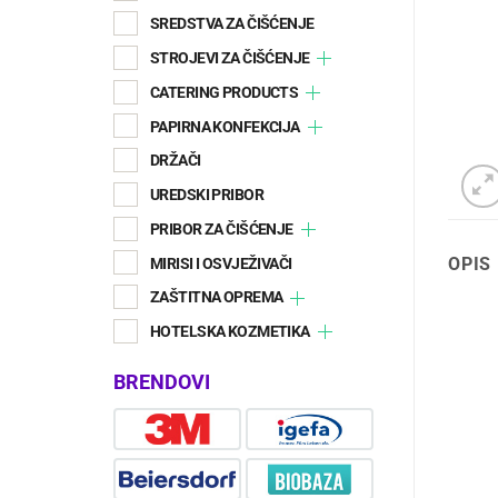
SREDSTVA ZA ČIŠĆENJE
STROJEVI ZA ČIŠĆENJE
CATERING PRODUCTS
PAPIRNA KONFEKCIJA
DRŽAČI
UREDSKI PRIBOR
PRIBOR ZA ČIŠĆENJE
OPIS
MIRISI I OSVJEŽIVAČI
ZAŠTITNA OPREMA
HOTELSKA KOZMETIKA
BRENDOVI