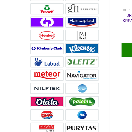
KUĆANSKI PROGRAM
KUĆANSKI PROGRAM
OPRE
SUPER JON
PRENS TEKUĆE
DR
NAMJEŠTAJ 650ml
ABRAZIVNO
KRPA
ŠPRICA
SREDSTVO 500ml
3,10
€
1,77
€
DODAJ U
DODAJ U
KOŠARICU
KOŠARICU