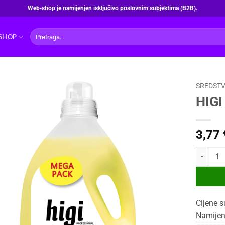
Web‑shop je namijenjen isključivo poslovnim subjektima (B2B).
Pretraži:
SHOP
SREDSTV
HIGI
3,77
HIGI DET
Cijene s
Namijen