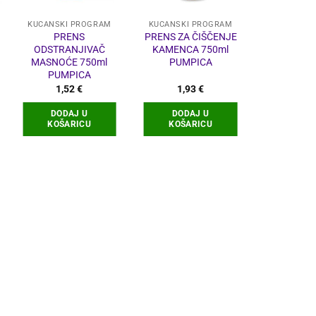
KUĆANSKI PROGRAM
KUĆANSKI PROGRAM
KUĆANSKI
PRENS
PRENS ZA ČIŠČENJE
CILLIT BA
ODSTRANJIVAČ
KAMENCA 750ml
NARAN
MASNOĆE 750ml
PUMPICA
PUMPICA
1,52
€
1,93
€
3,5
DODAJ U
DODAJ U
DODA
KOŠARICU
KOŠARICU
KOŠA