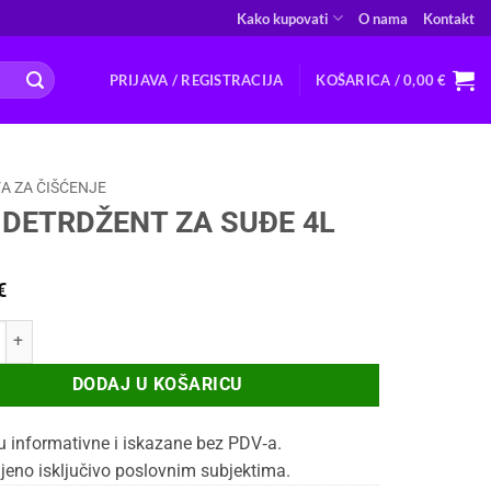
Kako kupovati
O nama
Kontakt
PRIJAVA / REGISTRACIJA
KOŠARICA /
0,00
€
A ZA ČIŠĆENJE
 DETRDŽENT ZA SUĐE 4L
€
RDŽENT ZA SUĐE 4L količina
DODAJ U KOŠARICU
u informativne i iskazane bez PDV‑a.
jeno isključivo poslovnim subjektima.