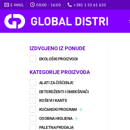
Skip
E-MAIL
08:00 - 16:00
+385 1 33 61 633
to
content
IZDVOJENO IZ PONUDE
EKOLOŠKI PROIZVODI
KATEGORIJE PROIZVODA
ALATI ZA ČIŠĆENJE
DETERDŽENTI I OMEKŠIVAČI
KOŠEVI I KANTE
KUĆANSKI PROGRAM
OSOBNA HIGIJENA
PALETNA PRODAJA