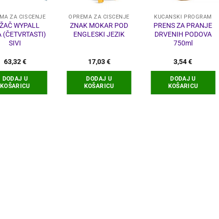
MA ZA ČIŠĆENJE
OPREMA ZA ČIŠĆENJE
KUĆANSKI PROGRAM
ŽAČ WYPALL
ZNAK MOKAR POD
PRENS ZA PRANJE
 (ČETVRTASTI)
ENGLESKI JEZIK
DRVENIH PODOVA
SIVI
750ml
63,32
€
17,03
€
3,54
€
DODAJ U
DODAJ U
DODAJ U
KOŠARICU
KOŠARICU
KOŠARICU