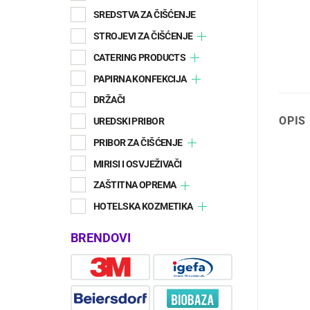
SREDSTVA ZA ČIŠĆENJE
STROJEVI ZA ČIŠĆENJE
CATERING PRODUCTS
PAPIRNA KONFEKCIJA
DRŽAČI
OPIS
UREDSKI PRIBOR
PRIBOR ZA ČIŠĆENJE
MIRISI I OSVJEŽIVAČI
ZAŠTITNA OPREMA
HOTELSKA KOZMETIKA
BRENDOVI