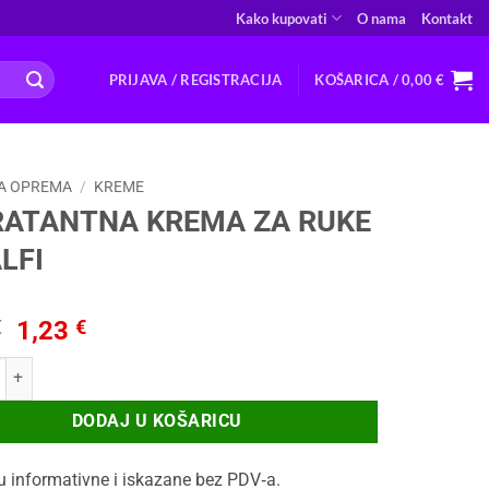
Kako kupovati
O nama
Kontakt
PRIJAVA / REGISTRACIJA
KOŠARICA /
0,00
€
A OPREMA
/
KREME
RATANTNA KREMA ZA RUKE
LFI
Izvorna
Trenutna
€
1,23
€
cijena
cijena
NTNA KREMA ZA RUKE AMALFI količina
bila
je:
je:
1,23 €.
DODAJ U KOŠARICU
1,62 €.
u informativne i iskazane bez PDV‑a.