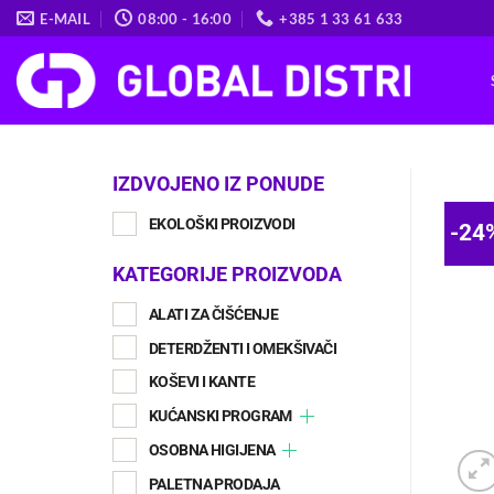
Skip
E-MAIL
08:00 - 16:00
+385 1 33 61 633
to
content
IZDVOJENO IZ PONUDE
EKOLOŠKI PROIZVODI
-24
KATEGORIJE PROIZVODA
ALATI ZA ČIŠĆENJE
DETERDŽENTI I OMEKŠIVAČI
KOŠEVI I KANTE
KUĆANSKI PROGRAM
OSOBNA HIGIJENA
PALETNA PRODAJA