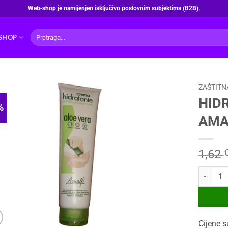
Web‑shop je namijenjen isključivo poslovnim subjektima (B2B).
Pretraži:
SHOP
ZAŠTITN
HID
%
AMA
1,62
HIDRATA
Cijene s