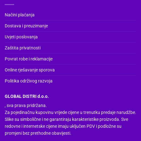
odabrati
na
Načini plaćanja
stranici
Dostava i preuzimanje
proizvoda
Uvjeti poslovanja
Zaštita privatnosti
Povrat robe i reklamacije
Online rješavanje sporova
Politika održivog razvoja
GLOBAL DISTRI d.o.o.
, sva prava pridržana.
Za pojedinačnu kupovinu vrijede cijene u trenutku predaje narudžbe.
Slike su simbolične i ne garantiraju karakteristike proizvoda. Sve
redovne i internetske cijene imaju uključen PDV i podložne su
promjeni bez prethodne obavijesti.