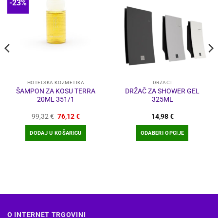
-23%
HOTELSKA KOZMETIKA
DRŽAČI
ŠAMPON ZA KOSU TERRA
DRŽAČ ZA SHOWER GEL
20ML 351/1
325ML
a
Izvorna
Trenutna
99,32
€
76,12
€
14,98
€
cijena
cijena
bila
je:
DODAJ U KOŠARICU
ODABERI OPCIJE
je:
76,12 €.
99,32 €.
Ovaj
proizvod
ima
više
varijanti.
Opcije
se
O INTERNET TRGOVINI
mogu