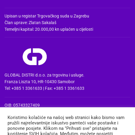
Upisan u registar Trgovačkog suda u Zagrebu
Član uprave: Zlatan Sakalaš
Temeljni kapital: 20.000,00 kn uplaćen u cijelosti
GLOBAL DISTRI d.o.o. za trgovinu i usluge.
Franza Liszta 10, HR-10430 Samobor
Tel: +385 1 3361633 | Fax: +385 1 3361633
OIB: 05743327409
MBS: 080857515 | MB: 04074475
Koristimo kolačiće na našoj web stranici kako bismo vam
PDV Id: HR05743327409
pružili najrelevantnije iskustvo pamteći vaše postavke i
IBAN: HR3724020061100668741
ponovne posjete. Klikom na "Prihvati sve" pristajete na
Erste&Steiermaerkische bank d.d. Zagreb
korištenje SVIH kolačića. Međutim, možete posjetiti