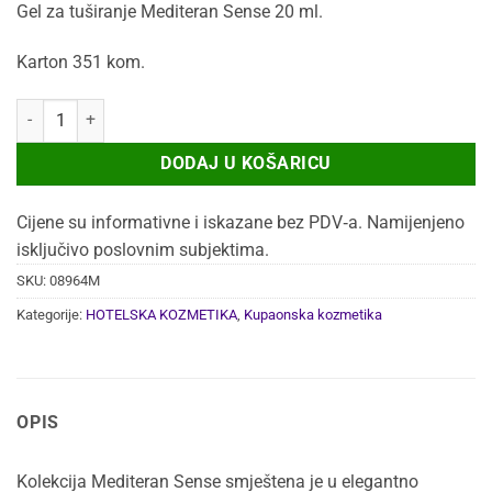
Gel za tuširanje Mediteran Sense 20 ml.
bila
je:
je:
63,99 €.
Karton 351 kom.
83,88 €.
GEL ZA TUŠIRANJE MEDITERAN SENSE 20ML 351/1 količina
DODAJ U KOŠARICU
Cijene su informativne i iskazane bez PDV‑a. Namijenjeno
isključivo poslovnim subjektima.
SKU:
08964M
Kategorije:
HOTELSKA KOZMETIKA
,
Kupaonska kozmetika
OPIS
Kolekcija Mediteran Sense smještena je u elegantno