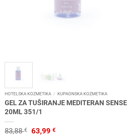
HOTELSKA KOZMETIKA
/
KUPAONSKA KOZMETIKA
GEL ZA TUŠIRANJE MEDITERAN SENSE
20ML 351/1
Izvorna
Trenutna
83,88
€
63,99
€
cijena
cijena