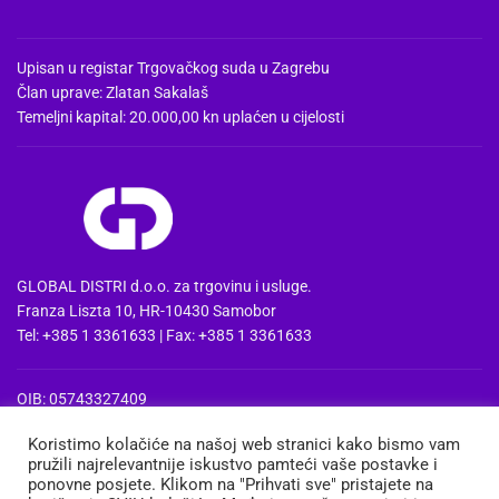
Upisan u registar Trgovačkog suda u Zagrebu
Član uprave: Zlatan Sakalaš
Temeljni kapital: 20.000,00 kn uplaćen u cijelosti
GLOBAL DISTRI d.o.o. za trgovinu i usluge.
Franza Liszta 10, HR-10430 Samobor
Tel: +385 1 3361633 | Fax: +385 1 3361633
OIB: 05743327409
MBS: 080857515 | MB: 04074475
Koristimo kolačiće na našoj web stranici kako bismo vam
PDV Id: HR05743327409
pružili najrelevantnije iskustvo pamteći vaše postavke i
IBAN: HR3724020061100668741
ponovne posjete. Klikom na "Prihvati sve" pristajete na
Erste&Steiermaerkische bank d.d. Zagreb