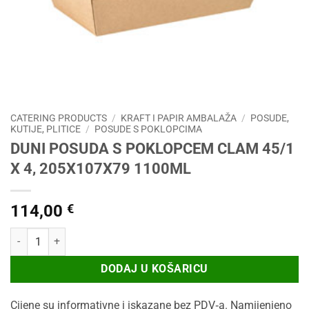
CATERING PRODUCTS
/
KRAFT I PAPIR AMBALAŽA
/
POSUDE,
KUTIJE, PLITICE
/
POSUDE S POKLOPCIMA
DUNI POSUDA S POKLOPCEM CLAM 45/1
X 4, 205X107X79 1100ML
114,00
€
DUNI POSUDA S POKLOPCEM CLAM 45/1 X 4, 205X107X79 1100ML k
DODAJ U KOŠARICU
Cijene su informativne i iskazane bez PDV‑a. Namijenjeno