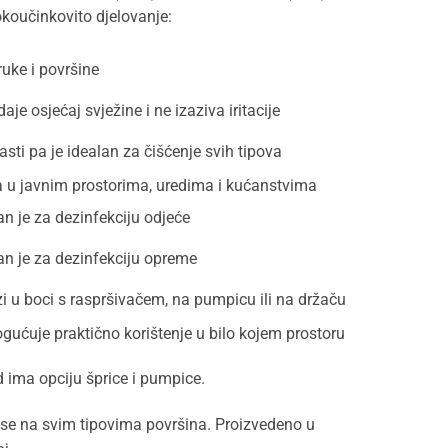
koučinkovito djelovanje:
 ruke i površine
daje osjećaj svježine i ne izaziva iritacije
sti pa je idealan za čišćenje svih tipova
a u javnim prostorima, uredima i kućanstvima
an je za dezinfekciju odjeće
an je za dezinfekciju opreme
i u boci s raspršivačem, na pumpicu ili na držaču
gućuje praktično korištenje u bilo kojem prostoru
 ima opciju šprice i pumpice.
i se na svim tipovima površina. Proizvedeno u