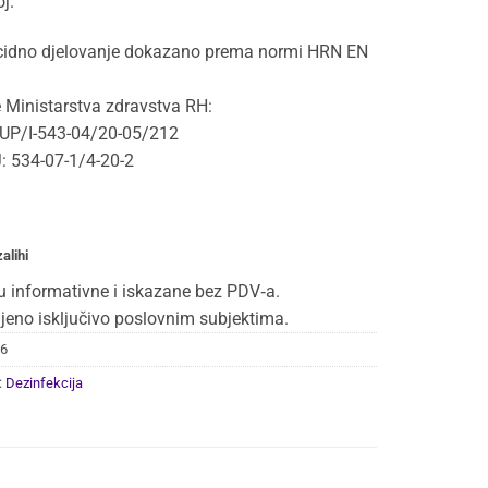
j.
cidno djelovanje dokazano prema normi HRN EN
 Ministarstva zdravstva RH:
UP/I-543-04/20-05/212
 534-07-1/4-20-2
alihi
u informativne i iskazane bez PDV‑a.
jeno isključivo poslovnim subjektima.
6
:
Dezinfekcija