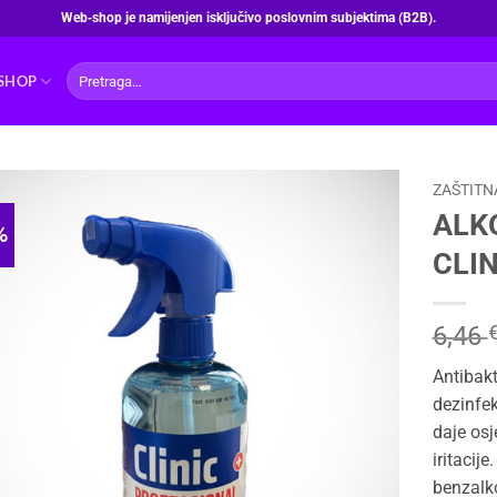
Web‑shop je namijenjen isključivo poslovnim subjektima (B2B).
Pretraži:
SHOP
ZAŠTITN
ALK
%
CLIN
6,46
Antibakt
dezinfek
daje osj
iritacij
benzalko