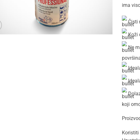
ima viso
Čisti
Koži 
Ne ma
površin
Ideal
Ideal
Dolaz
koji omo
Proizvod
Koristit