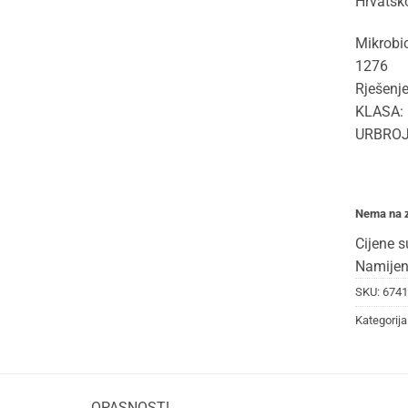
Hrvatsko
Mikrobi
1276
Rješenje
KLASA: 
URBROJ:
Nema na z
Cijene s
Namijen
SKU:
6741
Kategorija
OPASNOST!