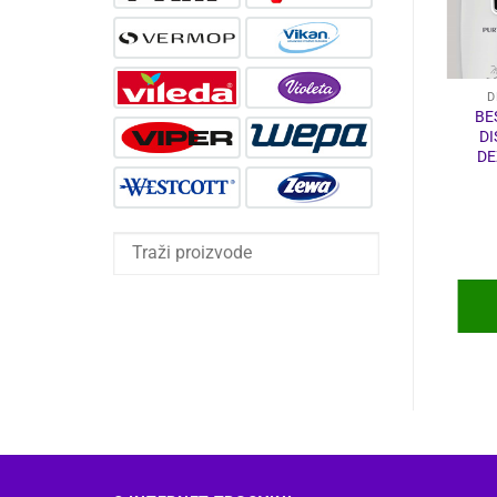
DEZINFEKCIJA
DETERDŽENTI I OMEKŠIVAČI
D
STALAK ZA
DEZINFEKCIJSKO
BE
DOZATOR
SREDSTVOZA
DI
UKLANJANJE
DE
MRLJA U PRAHU
450 G
125,52
€
8,85
€
DODAJ U
DODAJ U
KOŠARICU
KOŠARICU