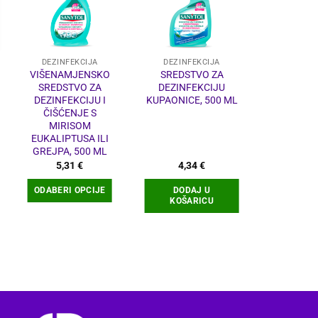
DEZINFEKCIJA
DEZINFEKCIJA
DEZINF
VIŠENAMJENSKO
SREDSTVO ZA
BLISTA S
SREDSTVO ZA
DEZINFEKCIJU
VLAŽNE M
DEZINFEKCIJU I
KUPAONICE, 500 ML
40
ČIŠĆENJE S
MIRISOM
EUKALIPTUSA ILI
GREJPA, 500 ML
5,31
€
4,34
€
2,2
ODABERI OPCIJE
DODAJ U
DODA
KOŠARICU
KOŠA
Ovaj
proizvod
ima
više
varijanti.
Opcije