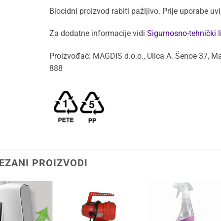
Biocidni proizvod rabiti pažljivo. Prije uporabe uv
Za dodatne informacije vidi
Sigurnosno-tehnički l
Proizvođač: MAGDIS d.o.o., Ulica A. Šenoe 37, Ma
888
EZANI PROIZVODI