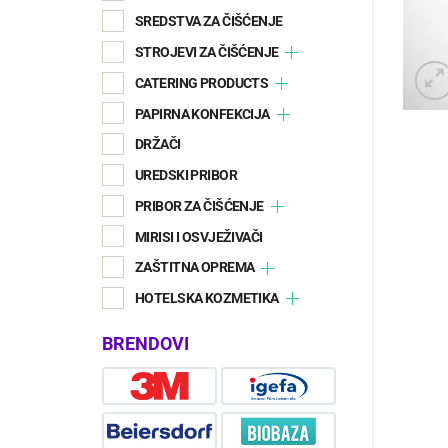
SREDSTVA ZA ČIŠĆENJE
STROJEVI ZA ČIŠĆENJE
CATERING PRODUCTS
PAPIRNA KONFEKCIJA
DRŽAČI
UREDSKI PRIBOR
PRIBOR ZA ČIŠĆENJE
MIRISI I OSVJEŽIVAČI
ZAŠTITNA OPREMA
HOTELSKA KOZMETIKA
BRENDOVI