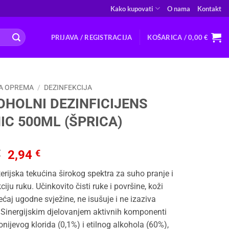
Kako kupovati
O nama
Kontakt
PRIJAVA / REGISTRACIJA
KOŠARICA /
0,00
€
A OPREMA
/
DEZINFEKCIJA
OHOLNI DEZINFICIJENS
IC 500ML (ŠPRICA)
Izvorna
Trenutna
€
2,94
€
cijena
cijena
erijska tekućina širokog spektra za suho pranje i
bila
je:
ciju ruku. Učinkovito čisti ruke i površine, koži
je:
2,94 €.
ećaj ugodne svježine, ne isušuje i ne izaziva
6,46 €.
e. Sinergijskim djelovanjem aktivnih komponenti
nijevog klorida (0,1%) i etilnog alkohola (60%),