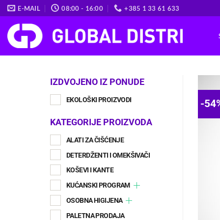
Skip
E-MAIL
08:00 - 16:00
+385 1 33 61 633
to
content
IZDVOJENO IZ PONUDE
EKOLOŠKI PROIZVODI
-54
KATEGORIJE PROIZVODA
ALATI ZA ČIŠĆENJE
DETERDŽENTI I OMEKŠIVAČI
KOŠEVI I KANTE
KUĆANSKI PROGRAM
OSOBNA HIGIJENA
PALETNA PRODAJA