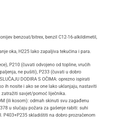
tonijev benzoat/bitrex, benzil C12-16-alkildimetil,
je oka, H225 lako zapaljiva tekućina i para.
ce), P210 (čuvati odvojeno od topline, vrućih
 paljenja, ne pušiti), P233 (čuvati u dobro
SLUČAJU DODIRA S OČIMA: oprezno ispirati
 ih nosite i ako se one lako uklanjaju, nastaviti
 zatražiti savjet/pomoć liječnika.
(ili kosom): odmah skinuti svu zagađenu
378 u slučaju požara za gašenje rabiti: suhi
hol. P403+P235 skladištiti na dobro prozračenom