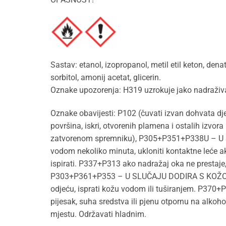
Sastav: etanol, izopropanol, metil etil keton, dena
sorbitol, amonij acetat, glicerin.
Oznake upozorenja: H319 uzrokuje jako nadraživan
Oznake obavijesti: P102 (čuvati izvan dohvata dje
površina, iskri, otvorenih plamena i ostalih izvora
zatvorenom spremniku), P305+P351+P338U – U 
vodom nekoliko minuta, ukloniti kontaktne leće ako
ispirati. P337+P313 ako nadražaj oka ne prestaje,
P303+P361+P353 – U SLUČAJU DODIRA S KOŽOM 
odjeću, isprati kožu vodom ili tuširanjem. P370+P
pijesak, suha sredstva ili pjenu otpornu na alko
mjestu. Održavati hladnim.