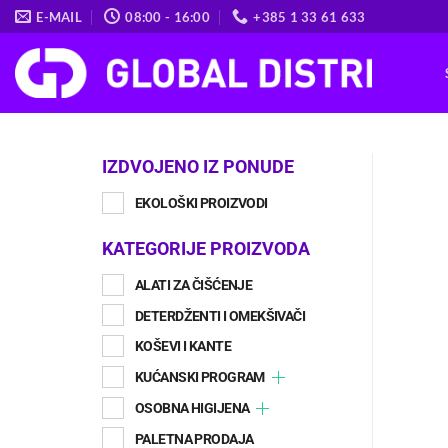
Skip
E-MAIL
08:00 - 16:00
+385 1 33 61 633
to
content
IZDVOJENO IZ PONUDE
EKOLOŠKI PROIZVODI
KATEGORIJE PROIZVODA
ALATI ZA ČIŠĆENJE
DETERDŽENTI I OMEKŠIVAČI
KOŠEVI I KANTE
KUĆANSKI PROGRAM
OSOBNA HIGIJENA
PALETNA PRODAJA