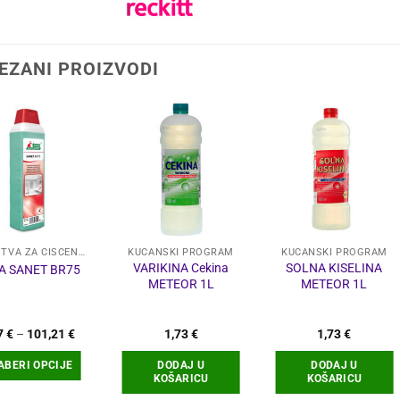
EZANI PROIZVODI
SREDSTVA ZA ČIŠĆENJE
KUĆANSKI PROGRAM
KUĆANSKI PROGRAM
VARIKINA Cekina
SOLNA KISELINA
A SANET BR75
METEOR 1L
METEOR 1L
Raspon
7
€
–
101,21
€
1,73
€
1,73
€
cijena:
od
ABERI OPCIJE
DODAJ U
DODAJ U
9,37 €
KOŠARICU
KOŠARICU
do
101,21 €