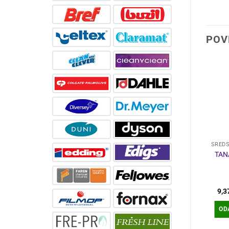
POV
SREDSTVA ZA ČIŠĆENJE
KUĆANSKI PROGRAM
SPREJ ZA MONITOR
DOMINOL CLASSIC
TAN
Fellowes
EMULZIJA ZA
PODOVE 1L
3,23
€
3,77
€
9,3
DODAJ U
DODAJ U
OD
KOŠARICU
KOŠARICU