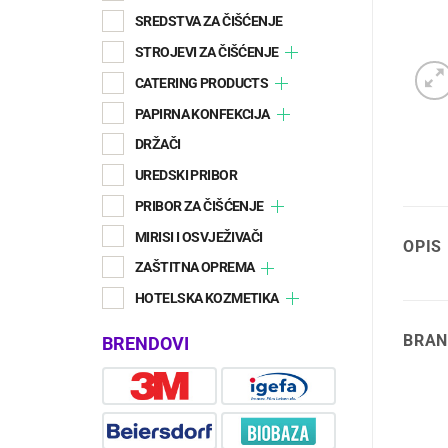
SREDSTVA ZA ČIŠĆENJE
STROJEVI ZA ČIŠĆENJE
CATERING PRODUCTS
PAPIRNA KONFEKCIJA
DRŽAČI
UREDSKI PRIBOR
PRIBOR ZA ČIŠĆENJE
MIRISI I OSVJEŽIVAČI
OPIS
ZAŠTITNA OPREMA
HOTELSKA KOZMETIKA
BRAN
BRENDOVI