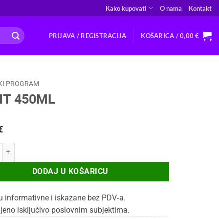
Kako kupovati
O nama
Kontakt
PRIJAVA / REGISTRACIJA
KOŠARICA /
0,00
€
KI PROGRAM
IT 450ML
€
50ML količina
DODAJ U KOŠARICU
u informativne i iskazane bez PDV‑a.
jeno isključivo poslovnim subjektima.