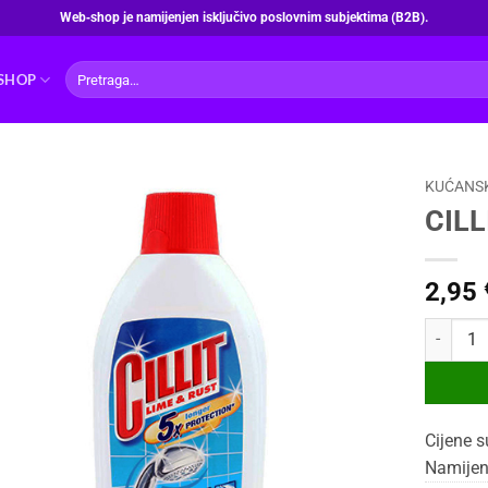
Web‑shop je namijenjen isključivo poslovnim subjektima (B2B).
Pretraži:
SHOP
KUĆANS
CILL
2,95
CILLIT 4
Cijene s
Namijen