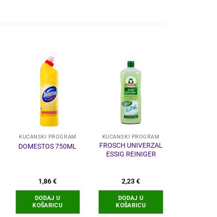
KUĆANSKI PROGRAM
KUĆANSKI PROGRAM
FROSCH UNIVERZAL
SREDST
DOMESTOS 750ML
ESSIG REINIGER
UKLAN
KAMENC
FREE 
1,86
€
2,23
€
11,84
€
–
DODAJ U
DODAJ U
ODABERI
KOŠARICU
KOŠARICU