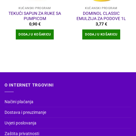
KUĆANSKI PROGRAM
KUĆANSKI PROGRAM
TEKUĆI SAPUN ZA RUKE SA
DOMINOL CLASSIC
PUMPICOM
EMULZIJA ZA PODOVE 1L
0,90
€
3,77
€
DODAJ U KOŠARICU
DODAJ U KOŠARICU
O INTERNET TRGOVINI
Načini plaćanja
Dostava i preuzimanje
Uvjeti poslovanja
Zaštita privatnosti