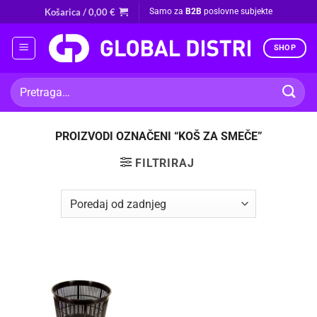
Skip
Košarica /
0,00
€
Samo za
B2B
poslovne subjekte
to
content
SHOP
Pretraži:
PROIZVODI OZNAČENI “KOŠ ZA SMEČE”
FILTRIRAJ