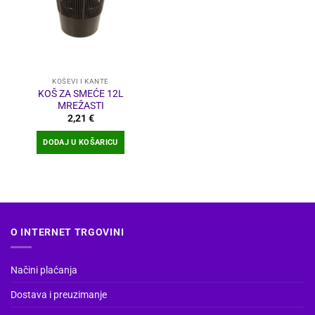
KOŠEVI I KANTE
KOŠ ZA SMEĆE 12L
MREŽASTI
2,21
€
DODAJ U KOŠARICU
O INTERNET TRGOVINI
Načini plaćanja
Dostava i preuzimanje