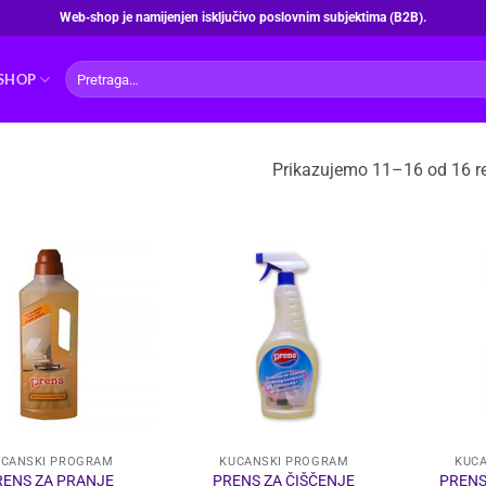
Web‑shop je namijenjen isključivo poslovnim subjektima (B2B).
Pretraži:
SHOP
Prikazujemo 11–16 od 16 re
UĆANSKI PROGRAM
KUĆANSKI PROGRAM
KUĆ
RENS ZA PRANJE
PRENS ZA ČIŠČENJE
PRENS