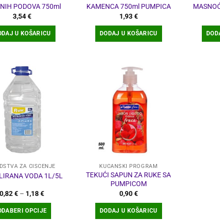
NIH PODOVA 750ml
KAMENCA 750ml PUMPICA
MASNOĆ
3,54
€
1,93
€
ODAJ U KOŠARICU
DODAJ U KOŠARICU
DOD
DSTVA ZA ČIŠĆENJE
KUĆANSKI PROGRAM
TEKUĆI SAPUN ZA RUKE SA
LIRANA VODA 1L/5L
PUMPICOM
Raspon
0,82
€
–
1,18
€
0,90
€
cijena:
od
ODABERI OPCIJE
DODAJ U KOŠARICU
0,82 €