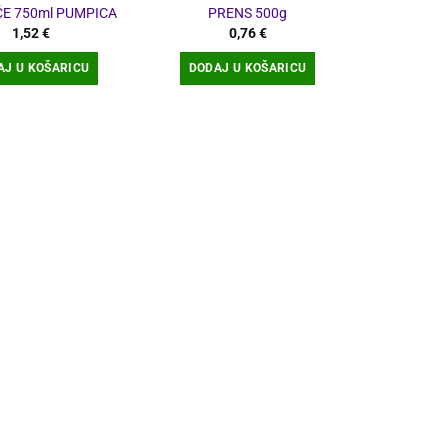
E 750ml PUMPICA
PRENS 500g
1,52
€
0,76
€
AJ U KOŠARICU
DODAJ U KOŠARICU