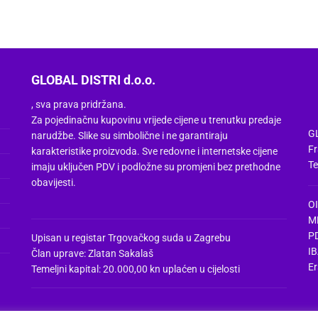
do
Ovaj
1,18 €
proizvod
ima
više
varijanti.
GLOBAL DISTRI d.o.o.
Opcije
se
, sva prava pridržana.
Za pojedinačnu kupovinu vrijede cijene u trenutku predaje
mogu
GL
narudžbe. Slike su simbolične i ne garantiraju
odabrati
Fr
karakteristike proizvoda. Sve redovne i internetske cijene
na
Te
imaju uključen PDV i podložne su promjeni bez prethodne
stranici
obavijesti.
proizvoda
O
M
P
Upisan u registar Trgovačkog suda u Zagrebu
I
Član uprave: Zlatan Sakalaš
Er
Temeljni kapital: 20.000,00 kn uplaćen u cijelosti