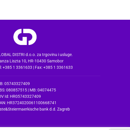
OBAL DISTRI d.o.o. za trgovinu i usluge.
anza Liszta 10, HR-10430 Samobor
l: +385 1 3361633 | Fax: +385 1 3361633
IB: 05743327409
BS: 080857515 | MB: 04074475
DV Id: HR05743327409
BAN: HR3724020061100668741
ste&Steiermaerkische bank d.d. Zagreb