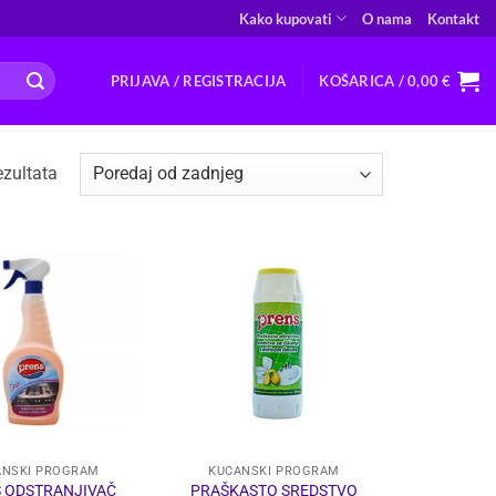
Kako kupovati
O nama
Kontakt
PRIJAVA / REGISTRACIJA
KOŠARICA /
0,00
€
Poredano
zultata
po
najnovijem
ANSKI PROGRAM
KUĆANSKI PROGRAM
 ODSTRANJIVAČ
PRAŠKASTO SREDSTVO