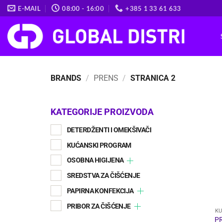
Skip
E-MAIL
08:00 - 16:00
+385 1 33 61 633
to
content
BRANDS
/
PRENS
/
STRANICA 2
KATEGORIJE PROIZVODA
DETERDŽENTI I OMEKŠIVAČI
KUĆANSKI PROGRAM
OSOBNA HIGIJENA
SREDSTVA ZA ČIŠĆENJE
PAPIRNA KONFEKCIJA
PRIBOR ZA ČIŠĆENJE
K
P