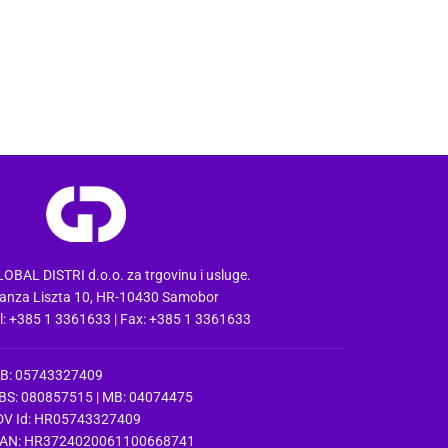
OBAL DISTRI d.o.o. za trgovinu i usluge.
anza Liszta 10, HR-10430 Samobor
l: +385 1 3361633 | Fax: +385 1 3361633
IB: 05743327409
BS: 080857515 | MB: 04074475
DV Id: HR05743327409
BAN: HR3724020061100668741