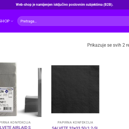
Web‑shop je namijenjen isključivo poslovnim subjektima (B2B).
Pretraži:
SHOP
Prikazuje se svih 2 r
PIRNA KONFEKCIJA
PAPIRNA KONFEKCIJA
LVETE AIRLAID S
SALVETE 33×33 50/1 2-SL