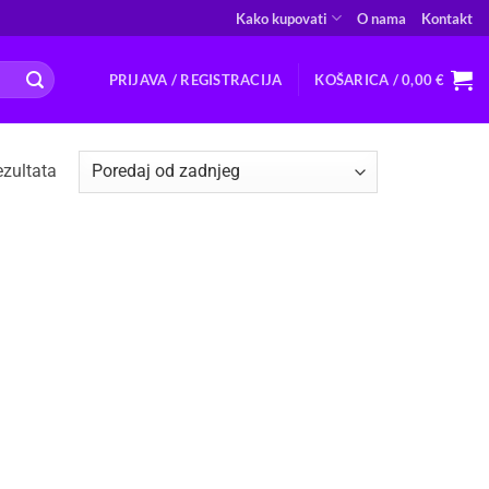
Kako kupovati
O nama
Kontakt
PRIJAVA / REGISTRACIJA
KOŠARICA /
0,00
€
Poredano
ezultata
po
najnovijem