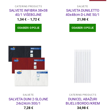
proizvoda
proizvoda
CATERING PRODUCTS
SALVETE
SALVETE INFIBRA 38×38
SALVETA DUNILETTO
40/1 VIŠEBOJNE
40x48cm D-LINE 50/1
Raspon
1,34
€
–
1,72
€
21,98
€
cijena:
od
ODABERI OPCIJE
ODABERI OPCIJE
1,34 €
do
Ovaj
Ovaj
1,72 €
proizvod
proizvod
ima
ima
više
više
varijanti.
varijanti.
Opcije
Opcije
se
se
mogu
mogu
odabrati
odabrati
na
na
stranici
stranici
proizvoda
proizvoda
SALVETE
CATERING PRODUCTS
SALVETA DUNI 2-SLOJNE
DUNICEL ABAŽURI
24x24cm 300/1
BIJELI/BORDO/KREM
7,28
€
34,98
€