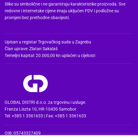
Slike su simbolične i ne garantiraju karakteristike proizvoda. Sve
redovne i internetske cijene imaju uključen PDV i podložne su
promjeni bez prethodne obavijesti.
Upisan u registar Trgovačkog suda u Zagrebu
Član uprave: Zlatan Sakalaš
Temeljni kapital: 20.000,00 kn uplaćen u cijelosti
GLOBAL DISTRI d.o.o. za trgovinu i usluge.
Franza Liszta 10, HR-10430 Samobor
Tel: +385 1 3361633 | Fax: +385 1 3361633
OIB: 05743327409