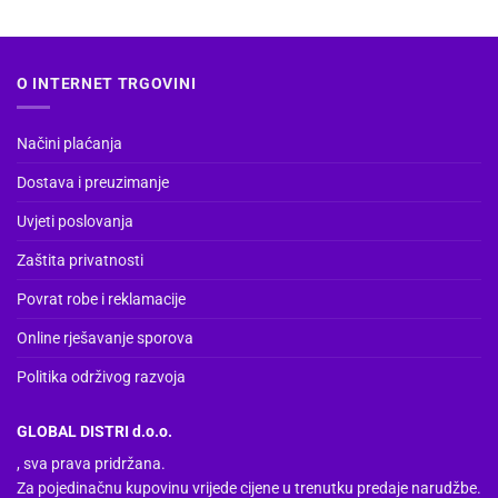
ima
ima
više
više
varijanti.
varijanti.
O INTERNET TRGOVINI
Opcije
Opcije
se
se
mogu
mogu
Načini plaćanja
odabrati
odabrati
na
na
Dostava i preuzimanje
stranici
stranici
Uvjeti poslovanja
proizvoda
proizvoda
Zaštita privatnosti
Povrat robe i reklamacije
Online rješavanje sporova
Politika održivog razvoja
GLOBAL DISTRI d.o.o.
, sva prava pridržana.
Za pojedinačnu kupovinu vrijede cijene u trenutku predaje narudžbe.