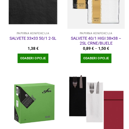
PAPIRNA KONFEKCIJA
PAPIRNA KONFEKCIJA
SALVETE 40/1 HIGI 38×38 –
SALVETE 33×33 50/1 2-SL
2SL CRNE/BIJELE
Raspon
1,38
€
0,89
€
–
1,50
€
cijena:
od
ODABERI OPCIJE
ODABERI OPCIJE
0,89 €
do
Ovaj
Ovaj
1,50 €
proizvod
proizvod
ima
ima
više
više
varijanti.
varijanti.
Opcije
Opcije
se
se
mogu
mogu
odabrati
odabrati
na
na
stranici
stranici