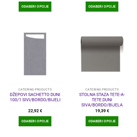
ODABERI OPCIJE
ODABERI OPCIJE
Ovaj
Ovaj
proizvod
proizvod
ima
ima
više
više
varijanti.
varijanti.
Opcije
Opcije
se
se
mogu
mogu
odabrati
odabrati
na
na
stranici
stranici
proizvoda
proizvoda
CATERING PRODUCTS
CATERING PRODUCTS
DŽEPOVI SACHETTO DUNI
STOLNA STAZA TETE-A-
100/1 SIVI/BORDO/BIJELI
TETE DUNI
SIVA/BORDO/BIJELA
22,92
€
19,39
€
ODABERI OPCIJE
ODABERI OPCIJE
Ovaj
Ovaj
proizvod
proizvod